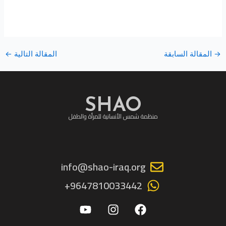
→
المقالة السابقة
المقالة التالية
←
SHAO
منظمة شمس الأنسانية للمرأة والطفل
info@shao-iraq.org
9647810033442+
Y
I
F
o
n
a
u
s
c