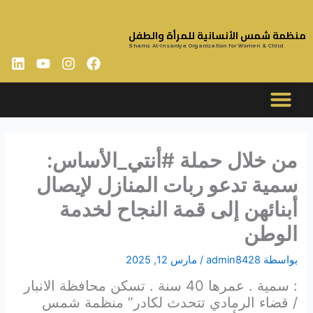
خطي
لى
منظمة شمس الأنسانية للمرأة والطفل
لمحتوى
Shams Al-Insaniya Organization for Women & Child
L
Y
I
F
i
o
n
a
n
u
s
c
k
t
t
e
e
u
a
b
السيرة الذاتية
التقارير السنوية
سياسات المنظمة
الخطة الاستراتيجية
d
b
g
o
i
e
r
o
من خلال حملة #أنتي_الأساس:
n
a
k
سمية تدعو ربات المنازل لإيصال
m
أبنائهن إلى قمة النجاح لخدمة
الوطن
بواسطة
admin8428
/
مارس 12, 2025
: سمية . عمرها 40 سنة . تسكن محافظة الانبار
/ قضاء الرمادي تتحدث لكادر” منظمة شمس