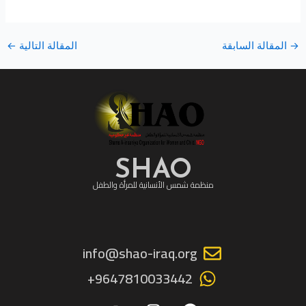
→
المقالة السابقة
المقالة التالية
←
SHAO
منظمة شمس الأنسانية للمرأة والطفل
info@shao-iraq.org
9647810033442+
Y
I
F