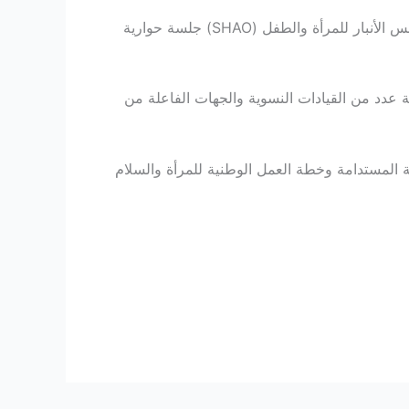
ضمن مشروع “تعزيز القيادة النسوية من أجل العدالة البيئية والأمن والسلام في محافظة صلاح الدين”، نفذت منظمة شمس الأنبار للمرأة والطفل (SHAO) جلسة حوارية
ديات التي تعيق تنفيذ الخطة الوطنية لقرار مجلس الأمن 1325، وذلك بمشاركة عدد من القيادات النسوية والجهات الفاعلة من
ية المستدامة وخطة العمل الوطنية للمرأة والسلام