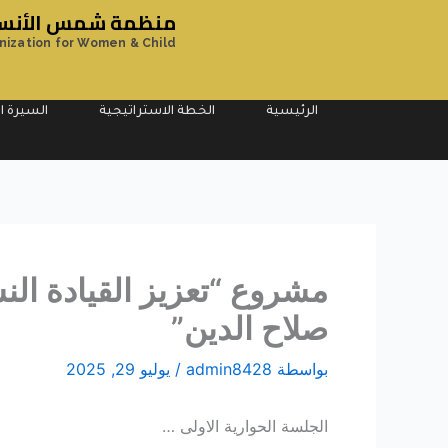
خطي
منظمة شمس الأنسان
لى
nization for Women & Child
لمحتوى
الرئيسية
الخطة الاستراتيجية
السيرة ال
مشروع “تعزيز القيادة الن
صلاح الدين”
بواسطة
admin8428
/
يوليو 29, 2025
الجلسة الحوارية الاولى …