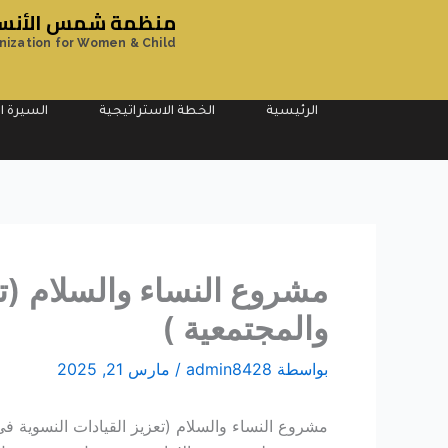
خطي
منظمة شمس الأنسان
لى
nization for Women & Child
لمحتوى
الرئيسية
الخطة الاستراتيجية
السيرة ال
مشروع النساء والسلام (تع
والمجتمعية )
بواسطة
admin8428
/
مارس 21, 2025
مشروع النساء والسلام (تعزيز القيادات النسوية في 