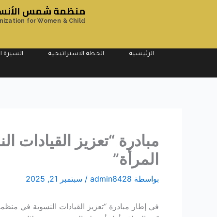
خطي
منظمة شمس الأنسان
لى
nization for Women & Child
لمحتوى
الرئيسية
الخطة الاستراتيجية
السيرة ال
مبادرة “تعزيز القيادات 
المرأة”
بواسطة
admin8428
/
سبتمبر 21, 2025
في إطار مبادرة “تعزيز القيادات النسوية في منظ