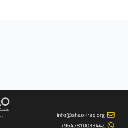
AO
منظمة 
info@shao-iraq.org
للم
9647810033442+