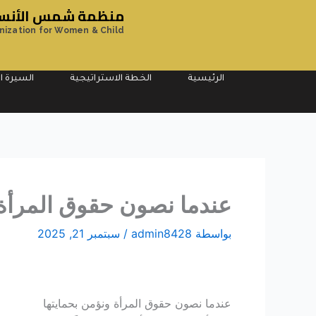
خطي
منظمة شمس الأنسان
لى
nization for Women & Child
لمحتوى
الرئيسية
الخطة الاستراتيجية
السيرة ال
عندما نصون حقوق المرأة 
بواسطة
admin8428
/
سبتمبر 21, 2025
عندما نصون حقوق المرأة ونؤمن بحمايتها