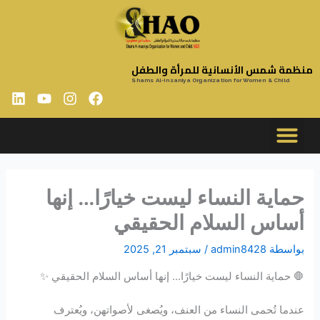
خطي
لى
لمحتوى
منظمة شمس الأنسانية للمرأة والطفل
Shams Al-Insaniya Organization for Women & Child
L
Y
I
F
i
o
n
a
n
u
s
c
k
t
t
e
e
u
a
b
d
b
g
o
i
e
r
o
حماية النساء ليست خيارًا… إنها
n
a
k
أساس السلام الحقيقي
m
بواسطة
admin8428
/
سبتمبر 21, 2025
🛑 حماية النساء ليست خيارًا… إنها أساس السلام الحقيقي ✨
عندما تُحمى النساء من العنف، ويُصغى لأصواتهن، ويُعترف