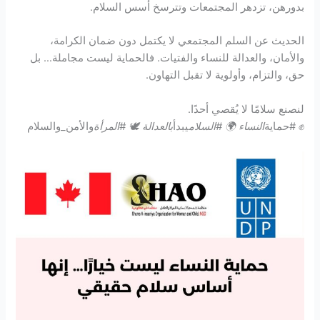
بدورهن، تزدهر المجتمعات وتترسخ أسس السلام.
الحديث عن السلم المجتمعي لا يكتمل دون ضمان الكرامة،
والأمان، والعدالة للنساء والفتيات. فالحماية ليست مجاملة… بل
حق، والتزام، وأولوية لا تقبل التهاون.
لنصنع سلامًا لا يُقصي أحدًا.
✊ #حماية
النساء 🌍 #السلام
يبدأ
بالعدالة 🕊️ #المرأة
والأمن_والسلام