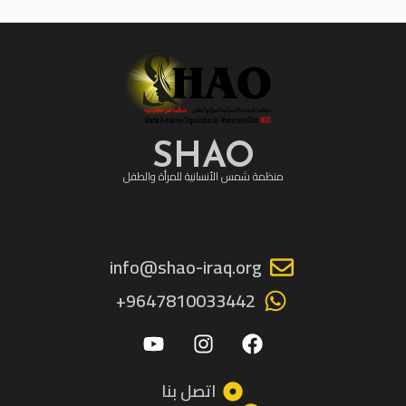
SHAO
منظمة شمس الأنسانية للمرأة والطفل
info@shao-iraq.org
9647810033442+
Y
I
F
o
n
a
u
s
c
t
t
e
اتصل بنا
u
a
b