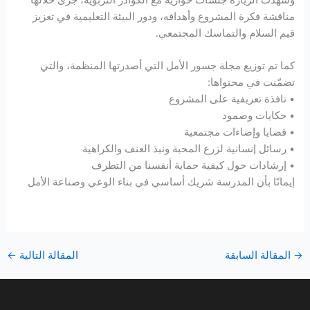
مناقشة فكرة المشروع وأهدافه، ودور البيئة التعليمية في تعزيز
قيم السلام والتماسك المجتمعي.
كما تم توزيع مجلة جسور الأمل التي أصدرتها المنظمة، والتي
تضمّنت في محتواها:
• نافذة تعريفية على المشروع
• حكايات وصمود
• قضايا وإضاءات مجتمعية
• رسائل إنسانية لزرع المحبة ونبذ العنف والكراهية
• إرشادات حول كيفية حماية أنفسنا من التطرف
إيمانًا بأن المدرسة شريك أساسي في بناء الوعي وصناعة الأمل
→
المقالة السابقة
المقالة التالية
←