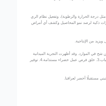
مثل درجة الحرارة والرطوبة)، وتفعيل نظام الري
المياه بنسبة تصل إلى 60%. كما أن النظام مزوّد بكاميرات ذكية لرصد نمو المحاصيل وكشف أي أمراض
يزيد من الإنتاجية.
ن شح في الموارد. وقد أظهرت التجربة الميدانية
للمشروع نتائج مذهلة، منها:1. تحسين جودة وتنوع المحاصيل الزراعية.2. زيادة دخل الأسر الزراعية، خصوصًا النساء والشباب.3. خلق فرص عمل خضراء مستدامة.4. توفير
بني مستقبلًا أخضر لعراقنا.