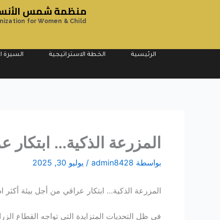
خطي
منظمة شمس الأنسان
لى
nization for Women & Child
لمحتوى
الرئيسية
الخطة الاستراتيجية
السيرة ال
المزرعة الذكية… ابتكار ع
بواسطة
admin8428
/
يوليو 30, 2025
المزرعة الذكية… ابتكار عراقي من أجل بيئة أكثر ا
في ظل التحديات المتزايدة التي تواجه القطاع الزر