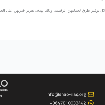
لال توفير طرق لحمايتهن الرقمية، وذلك بهدف تعزيز قدرتهن على ال
AO
منظمة 
info@shao-iraq.org
للم
9647810033442+