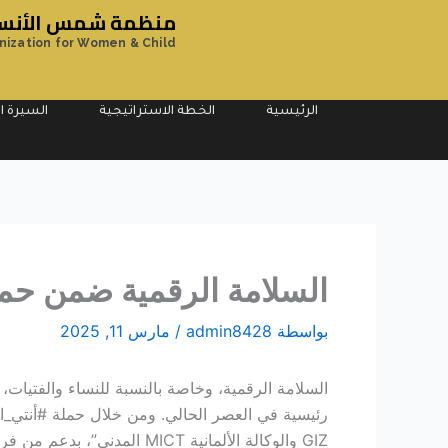
خطي
منظمة شمس الأنسان
لى
nization for Women & Child
لمحتوى
الرئيسية
الخطة الاستراتيجية
السيرة ال
السلامة الرقمية ضمن حمل
بواسطة
admin8428
/
مارس 11, 2025
السلامة الرقمية، وخاصة بالنسبة للنساء والفتيات،
رئيسية في العصر الحالي. ومن خلال حملة #أنتي_ا
GIZ والوكالة الألمانية MICT المدني”، بدعم من فريق