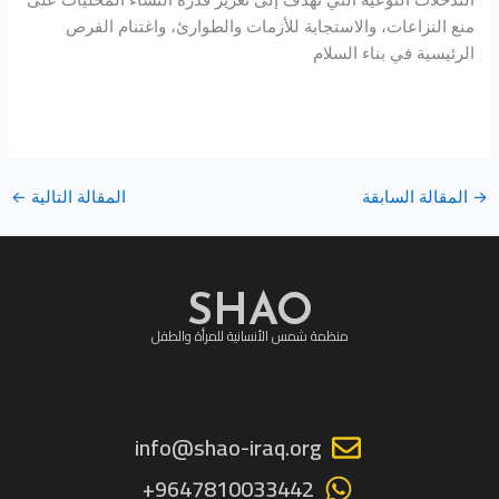
منع النزاعات، والاستجابة للأزمات والطوارئ، واغتنام الفرص
الرئيسية في بناء السلام
→
المقالة السابقة
المقالة التالية
←
SHAO
منظمة شمس الأنسانية للمرأة والطفل
info@shao-iraq.org
9647810033442+