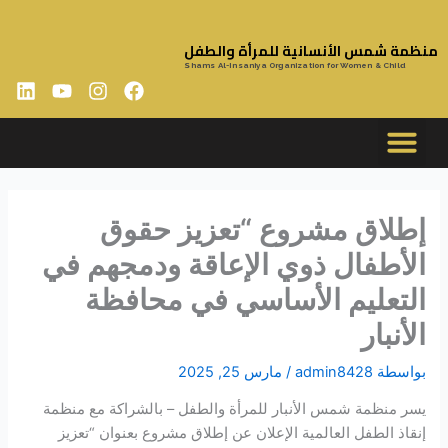
خطي
لى
منظمة شمس الأنسانية للمرأة والطفل
لمحتوى
Shams Al-Insaniya Organization for Women & Child
L
Y
I
F
i
o
n
a
n
u
s
c
k
t
t
e
e
u
a
b
السيرة الذاتية
التقارير السنوية
سياسات المنظمة
الخطة الاستراتيجية
d
b
g
o
i
e
r
o
إطلاق مشروع “تعزيز حقوق
n
a
k
الأطفال ذوي الإعاقة ودمجهم في
m
التعليم الأساسي في محافظة
الأنبار
بواسطة
admin8428
/
مارس 25, 2025
يسر منظمة شمس الأنبار للمرأة والطفل – بالشراكة مع منظمة
إنقاذ الطفل العالمية الإعلان عن إطلاق مشروع بعنوان “تعزيز