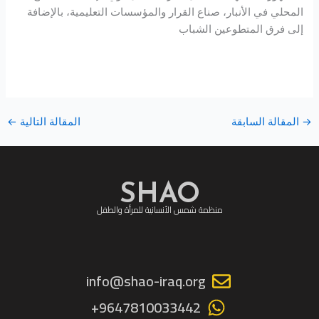
المحلي في الأنبار، صناع القرار والمؤسسات التعليمية، بالإضافة
إلى فرق المتطوعين الشباب
→
المقالة السابقة
المقالة التالية
←
SHAO
منظمة شمس الأنسانية للمرأة والطفل
info@shao-iraq.org
9647810033442+